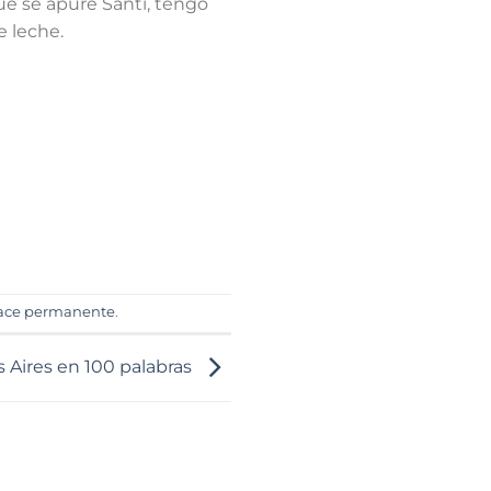
Qué se apure Santi, tengo
 leche.
ace permanente
.
 Aires en 100 palabras