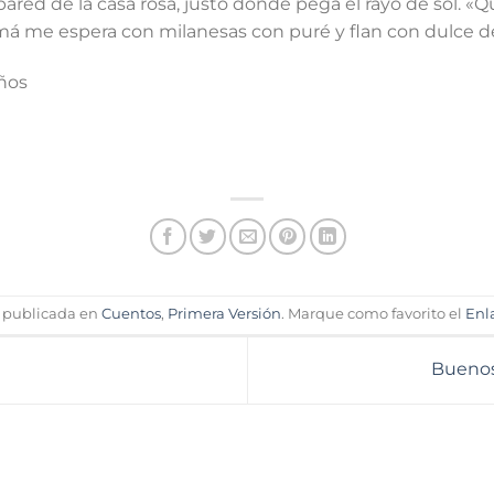
pared de la casa rosa, justo donde pega el rayo de sol. «
á me espera con milanesas con puré y flan con dulce de
años
e publicada en
Cuentos
,
Primera Versión
. Marque como favorito el
Enl
Buenos