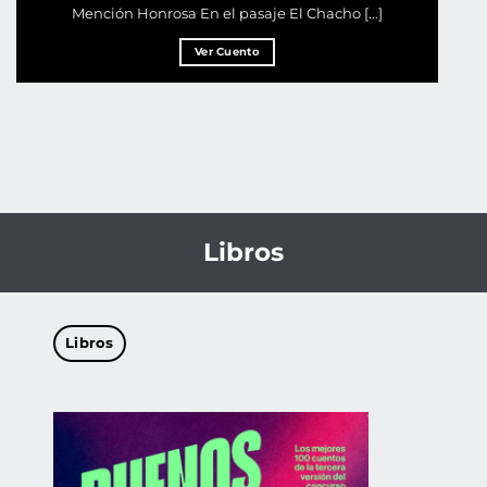
Mención Honrosa En el pasaje El Chacho [...]
Ver Cuento
Libros
Libros