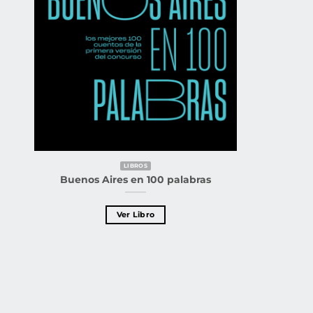
LIBROS
Buenos Aires en 100 palabras
Ver Libro